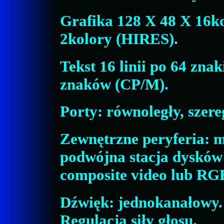
Grafika 128 X 48 X 16k
2kolory (HIRES).
Tekst 16 linii po 64 znak
znaków (CP/M).
Porty: równoległy, szer
Zewnętrzne peryferia: 
podwójna stacja dysków 
composite video lub RG
Dźwięk: jednokanałowy
Regulacja siły głosu.