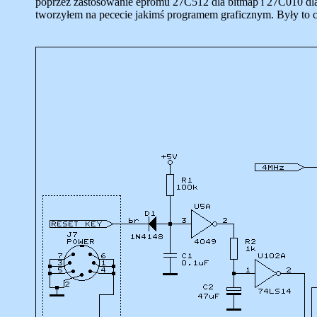
poprzez zastosowanie epromu 27C512 dla bitmap i 27C010 dl
tworzyłem na pececie jakimś programem graficznym. Były to c