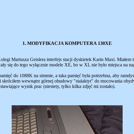
1. MODYFIKACJA KOMPUTERA 130XE
gi Mariusza Geislera interfejs stacji dyskietek Karin Maxi. Miałem 
y się do tego wyłącznie modele XE, bo w XL nie było miejsca na na
ęć do 1088K na simmie, a taka pamięć była potrzebna, aby ramdysk m
 skróciłem wewnątrz górnej obudowy "stalaktyt" do mocowania obyd
dstawiające wynik prac (niestety, tylko kilka zdjęć mi zostało).