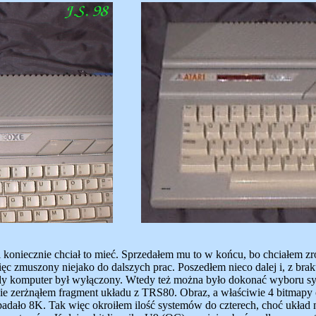
koniecznie chciał to mieć. Sprzedałem mu to w końcu, bo chciałem zro
ięc zmuszony niejako do dalszych prac. Poszedłem nieco dalej i, z br
 gdy komputer był wyłączony. Wtedy też można było dokonać wyboru 
e zerżnąłem fragment układu z TRS80. Obraz, a właściwie 4 bitmapy ob
padało 8K. Tak więc okroiłem ilość systemów do czterech, choć ukła