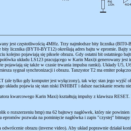
ny jest częstotliwością 4MHz. Trzy najmłodsze bity licznika (BIT0-BI
e bity licznika (BYT0-BYT12) określają adres bajtu w epromie. Bajty 
iu kolejno pojawiają się piksele obrazu. Gdy ostatni bit ostatniego b
ołówka układu LS123 pracującego w Karin Maxi)i generowany jest imp
 te pojawiają się także w czasie trwania impulsu ramki). Układy U5, U
1 miesza sygnał synchronizacji i obrazu. Tanzystor T2 ma emiter połąc
(ale tylko gdy komputer jest wyłączony), tak więc stan jego wyjść okr
o układu pojawia się stan niski INHIBIT i dalsze naciskanie resetu ni
tora kwarcowego Karin Maxi) kształtują impulsy z klawisza RESET. 
lik o rozszerzeniu bmp) ma 62 bajtowy nagłówek, który nie powinien
ora epromów pozwala na pominięcie nagłówka i zapis "czystej" bitmap
wrócenie obrazu (inverse video). Aby układ poprawnie działał konie