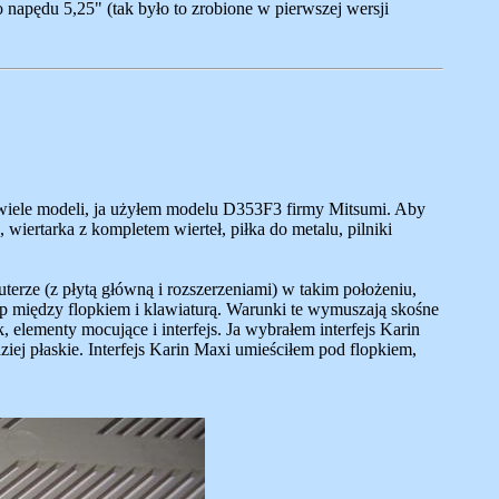
o napędu 5,25" (tak było to zrobione w pierwszej wersji
wiele modeli, ja użyłem modelu D353F3 firmy Mitsumi. Aby
wiertarka z kompletem wierteł, piłka do metalu, pilniki
rze (z płytą główną i rozszerzeniami) w takim położeniu,
ęp między flopkiem i klawiaturą. Warunki te wymuszają skośne
 elementy mocujące i interfejs. Ja wybrałem interfejs Karin
ej płaskie. Interfejs Karin Maxi umieściłem pod flopkiem,