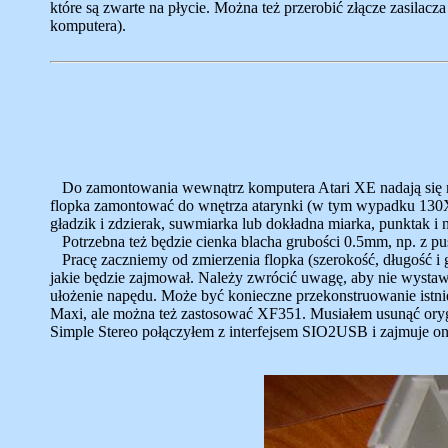
które są zwarte na płycie. Można też przerobić złącze zasilac
komputera).
Do zamontowania wewnątrz komputera Atari XE nadają się nap
flopka zamontować do wnętrza atarynki (w tym wypadku 130XE) t
gładzik i zdzierak, suwmiarka lub dokładna miarka, punktak i 
Potrzebna też będzie cienka blacha grubości 0.5mm, np. z 
Pracę zaczniemy od zmierzenia flopka (szerokość, długość i 
jakie będzie zajmował. Należy zwrócić uwagę, aby nie wystawa
ułożenie napędu. Może być konieczne przekonstruowanie istniej
Maxi, ale można też zastosować XF351. Musiałem usunąć orygin
Simple Stereo połączyłem z interfejsem SIO2USB i zajmuje on