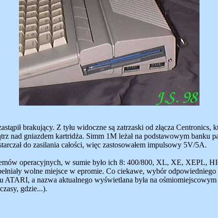
stąpił brakujący. Z tyłu widoczne są zatrzaski od złącza Centronics, 
rz nad gniazdem kartridża. Simm 1M leżał na podstawowym banku pam
starczał do zasilania całości, więc zastosowałem impulsowy 5V/5A.
ystemów operacyjnych, w sumie było ich 8: 400/800, XL, XE, 
ypełniały wolne miejsce w epromie. Co ciekawe, wybór odpowiednieg
napisu ATARI, a nazwa aktualnego wyświetlana była na ośmiomiejsco
czasy, gdzie...).