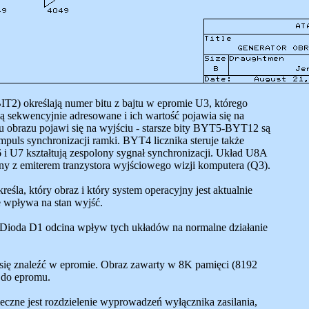
T2) określają numer bitu z bajtu w epromie U3, którego
są sekwencyjnie adresowane i ich wartość pojawia się na
ajtu obrazu pojawi się na wyjściu - starsze bity BYT5-BYT12 są
uls synchronizacji ramki. BYT4 licznika steruje także
6 i U7 kształtują zespolony sygnał synchronizacji. Układ U8A
zony z emiterem tranzystora wyjściowego wizji komputera (Q3).
eśla, który obraz i który system operacyjny jest aktualnie
e wpływa na stan wyjść.
Dioda D1 odcina wpływ tych układów na normalne działanie
 się znaleźć w epromie. Obraz zawarty w 8K pamięci (8192
y do epromu.
czne jest rozdzielenie wyprowadzeń wyłącznika zasilania,