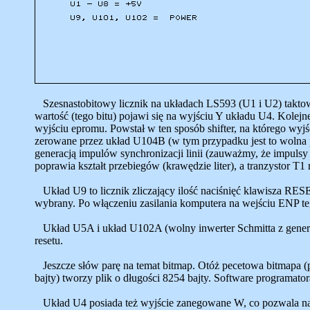
Szesnastobitowy licznik na układach LS593 (U1 i U2) taktowa
wartość (tego bitu) pojawi się na wyjściu Y układu U4. Kolejn
wyjściu epromu. Powstał w ten sposób shifter, na którego wyjśc
zerowane przez układ U104B (w tym przypadku jest to wolna p
generacją impulów synchronizacji linii (zauważmy, że impulsy
poprawia kształt przebiegów (krawędzie liter), a tranzystor T
Układ U9 to licznik zliczający ilość naciśnięć klawisza RESET 
wybrany. Po włączeniu zasilania komputera na wejściu ENP teg
Układ U5A i układ U102A (wolny inwerter Schmitta z genera
resetu.
Jeszcze słów parę na temat bitmap. Otóż pecetowa bitmapa (p
bajty) tworzy plik o długości 8254 bajty. Software programat
Układ U4 posiada też wyjście zanegowane W, co pozwala na od