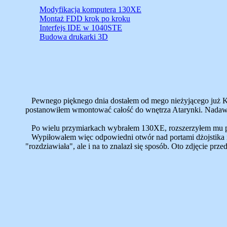
Modyfikacja komputera 130XE
Montaż FDD krok po kroku
Interfejs IDE w 1040STE
Budowa drukarki 3D
Pewnego pięknego dnia dostałem od mego nieżyjącego już Kole
postanowiłem wmontować całość do wnętrza Atarynki. Nadawał
Po wielu przymiarkach wybrałem 130XE, rozszerzyłem mu pami
Wypiłowałem więc odpowiedni otwór nad portami dżojstika i
"rozdziawiała", ale i na to znalazł się sposób. Oto zdjęcie prze