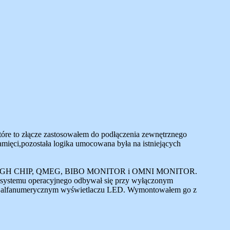
które to złącze zastosowałem do podłączenia zewnętrznego
ięci,pozostała logika umocowana była na istniejących
XEPL, HIGH CHIP, QMEG, BIBO MONITOR i OMNI MONITOR.
o systemu operacyjnego odbywał się przy wyłączonym
wym alfanumerycznym wyświetlaczu LED. Wymontowałem go z