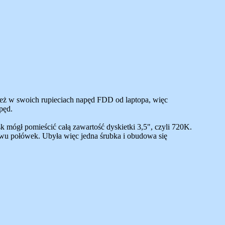
też w swoich rupieciach napęd FDD od laptopa, więc
pęd.
ógł pomieścić całą zawartość dyskietki 3,5", czyli 720K.
wu połówek. Ubyła więc jedna śrubka i obudowa się