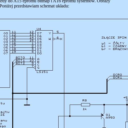
wtedy do A15 epromu bitmap i A16 epromu systemów. Obrazy
 Poniżej przedstawiam schemat układu: