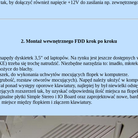
za tak, by dołączyć również napięcie +12V do zasilania np. zewnętrzneg
2. Montaż wewnętrznego FDD krok po kroku
ędy dyskietek 3,5" od laptopów. Na rynku jest jeszcze dostępnych 
rzeba się trochę natrudzić. Niezbędne narzędzia to: imadło, młotek, 
nożyce do blachy.
puszek, do wykonania uchwytów mocujących flopek w komputerze.
grubość, rozstaw otworów mocujących). Napęd należy ułożyć w kompute
ł ponad występy oporowe klawiatury, najlepiej by był niewielki odst
ących rozszerzeń tak, by uzyskać odpowiednią ilość miejsca na flopek,
alne płytki Simple Stereo i IO Board oraz zaprojektować nowe, bardzi
 miejsce między flopkiem i złączem klawiatury.