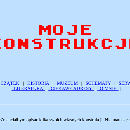
CZĄTEK
|
HISTORIA
|
MUZEUM
|
SCHEMATY
|
SER
|
LITERATURA
|
CIEKAWE ADRESY
|
O MNIE
|
 chciałbym opisać kilka swoich własnych konstrukcji. Nie mam się sp