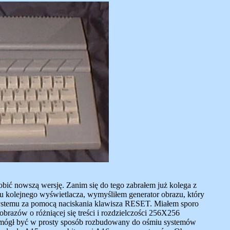
bić nowszą wersję. Zanim się do tego zabrałem już kolega z
aku kolejnego wyświetlacza, wymyśliłem generator obrazu, który
systemu za pomocą naciskania klawisza RESET. Miałem sporo
razów o różniącej się treści i rozdzielczości 256X256
d mógł być w prosty sposób rozbudowany do ośmiu systemów