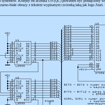
a systemów. Kolejny bit licznika U9 (QC) powinien być podłączony 
zarno-białe obrazy z tekstem wypisanym czcionką taką jak logo Atari.