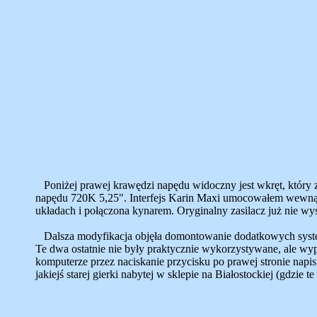
Poniżej prawej krawędzi napędu widoczny jest wkręt, który za
napędu 720K 5,25". Interfejs Karin Maxi umocowałem wewnąt
układach i połączona kynarem. Oryginalny zasilacz już nie wy
Dalsza modyfikacja objęła domontowanie dodatkowych s
Te dwa ostatnie nie były praktycznie wykorzystywane, ale w
komputerze przez naciskanie przycisku po prawej stronie 
jakiejś starej gierki nabytej w sklepie na Białostockiej (gdzie te 