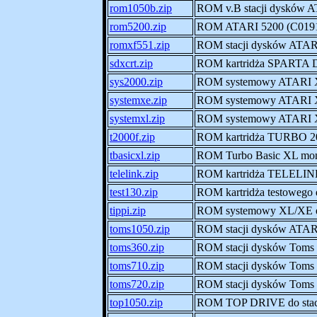
rom1050b.zip
ROM v.B stacji dysków 
rom5200.zip
ROM ATARI 5200 (C019
romxf551.zip
ROM stacji dysków ATA
sdxcrt.zip
ROM kartridża SPARTA
sys2000.zip
ROM systemowy ATARI 
systemxe.zip
ROM systemowy ATARI
systemxl.zip
ROM systemowy ATARI
t2000f.zip
ROM kartridża TURBO 2
tbasicxl.zip
ROM Turbo Basic XL mon
telelink.zip
ROM kartridża TELELI
test130.zip
ROM kartridża testoweg
tippi.zip
ROM systemowy XL/XE e
toms1050.zip
ROM stacji dysków AT
toms360.zip
ROM stacji dysków Toms 
toms710.zip
ROM stacji dysków Toms
toms720.zip
ROM stacji dysków Toms
top1050.zip
ROM TOP DRIVE do stac