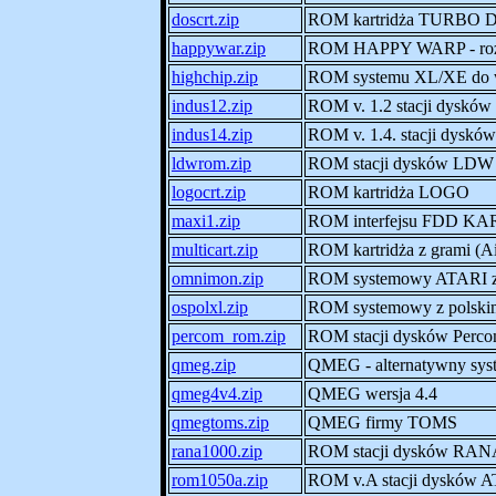
doscrt.zip
ROM kartridża TURBO D
happywar.zip
ROM HAPPY WARP - rozs
highchip.zip
ROM systemu XL/XE do
indus12.zip
ROM v. 1.2 stacji dysk
indus14.zip
ROM v. 1.4. stacji dysk
ldwrom.zip
ROM stacji dysków LDW
logocrt.zip
ROM kartridża LOGO
maxi1.zip
ROM interfejsu FDD K
multicart.zip
ROM kartridża z grami (A
omnimon.zip
ROM systemowy ATARI 
ospolxl.zip
ROM systemowy z polskim
percom_rom.zip
ROM stacji dysków Perco
qmeg.zip
QMEG - alternatywny sy
qmeg4v4.zip
QMEG wersja 4.4
qmegtoms.zip
QMEG firmy TOMS
rana1000.zip
ROM stacji dysków RAN
rom1050a.zip
ROM v.A stacji dysków 