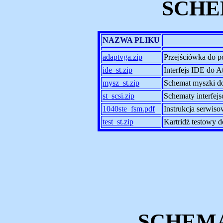
SCHE
NAZWA PLIKU
adaptvga.zip
Przejściówka do p
ide_st.zip
Interfejs IDE do
mysz_st.zip
Schemat myszki d
st_scsi.zip
Schematy interfejs
1040ste_fsm.pdf
Instrukcja serwis
test_st.zip
Kartridż testowy d
SCHEMAT