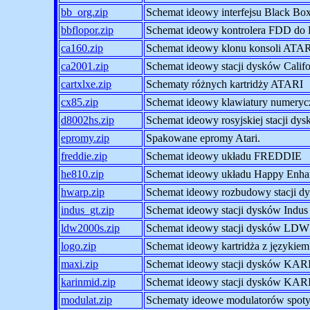
bb_org.zip
Schemat ideowy interfejsu Black B
bbflopor.zip
Schemat ideowy kontrolera FDD do 
ca160.zip
Schemat ideowy klonu konsoli ATA
ca2001.zip
Schemat ideowy stacji dysków Calif
cartxlxe.zip
Schematy różnych kartridży ATARI
cx85.zip
Schemat ideowy klawiatury numeryc
d8002hs.zip
Schemat ideowy rosyjskiej stacji dy
epromy.zip
Spakowane epromy Atari.
freddie.zip
Schemat ideowy układu FREDDIE
he810.zip
Schemat ideowy układu Happy Enhanc
hwarp.zip
Schemat ideowy rozbudowy stacji 
indus_gt.zip
Schemat ideowy stacji dysków Indus
ldw2000s.zip
Schemat ideowy stacji dysków LD
logo.zip
Schemat ideowy kartridża z język
maxi.zip
Schemat ideowy stacji dysków KA
karinmid.zip
Schemat ideowy stacji dysków KAR
modulat.zip
Schematy ideowe modulatorów spot