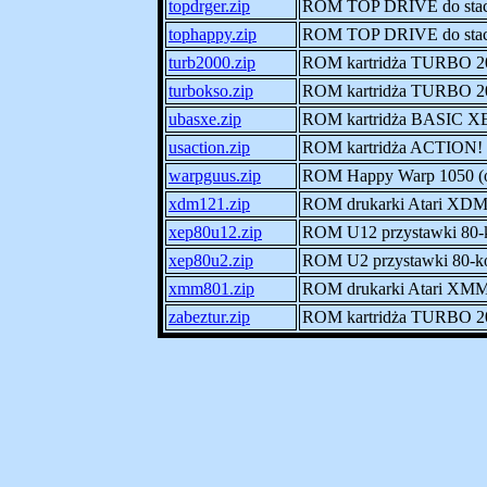
topdrger.zip
ROM TOP DRIVE do stacj
tophappy.zip
ROM TOP DRIVE do stac
turb2000.zip
ROM kartridża TURBO 200
turbokso.zip
ROM kartridża TURBO 
ubasxe.zip
ROM kartridża BASIC XE w
usaction.zip
ROM kartridża ACTION!
warpguus.zip
ROM Happy Warp 1050 (
xdm121.zip
ROM drukarki Atari XD
xep80u12.zip
ROM U12 przystawki 80
xep80u2.zip
ROM U2 przystawki 80-
xmm801.zip
ROM drukarki Atari XM
zabeztur.zip
ROM kartridża TURBO 200