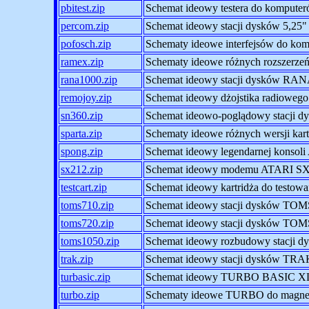
pbitest.zip
Schemat ideowy testera do komputer
percom.zip
Schemat ideowy stacji dysków 5,25
pofosch.zip
Schematy ideowe interfejsów do 
ramex.zip
Schematy ideowe różnych rozszerz
rana1000.zip
Schemat ideowy stacji dysków RA
remojoy.zip
Schemat ideowy dżojstika radioweg
sn360.zip
Schemat ideowo-poglądowy stacji 
sparta.zip
Schematy ideowe różnych wersji k
spong.zip
Schemat ideowy legendarnej kons
sx212.zip
Schemat ideowy modemu ATARI S
testcart.zip
Schemat ideowy kartridża do test
toms710.zip
Schemat ideowy stacji dysków TOM
toms720.zip
Schemat ideowy stacji dysków TOM
toms1050.zip
Schemat ideowy rozbudowy stacji
trak.zip
Schemat ideowy stacji dysków TRA
turbasic.zip
Schemat ideowy TURBO BASIC X
turbo.zip
Schematy ideowe TURBO do magne