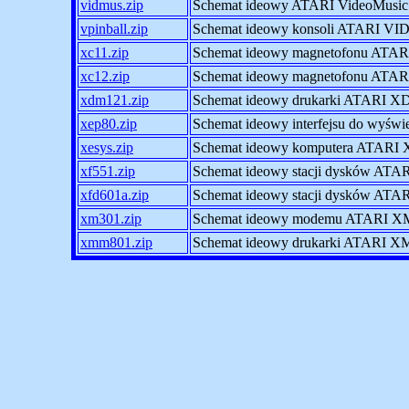
vidmus.zip
Schemat ideowy ATARI VideoMusic -
vpinball.zip
Schemat ideowy konsoli ATARI 
xc11.zip
Schemat ideowy magnetofonu ATA
xc12.zip
Schemat ideowy magnetofonu ATA
xdm121.zip
Schemat ideowy drukarki ATARI 
xep80.zip
Schemat ideowy interfejsu do wyśw
xesys.zip
Schemat ideowy komputera ATAR
xf551.zip
Schemat ideowy stacji dysków ATA
xfd601a.zip
Schemat ideowy stacji dysków AT
xm301.zip
Schemat ideowy modemu ATARI X
xmm801.zip
Schemat ideowy drukarki ATARI 