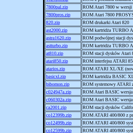
7800pal.zip
ROM Atari 7800 w wersj
7800pros.zip
ROM Atari 7800 PROS
820.zip
ROM drukarki Atari 820
ast2000.zip
ROM kartridża TURBO A
astra1620.zip
ROM podwójnej stacji dys
astturbo.zip
ROM kartridża TURBO 
at810.zip
ROM stacji dysków Atari 
atari850.zip
ROM interfejsu ATARI 8
atarios.zip
ROM ATARI XL/XE (nows
basicxl.zip
ROM kartridża BASIC X
bibomon.zip
ROM systemowy ATARI
c024947a.zip
ROM Atari BASIC wersja
c060302a.zip
ROM Atari BASIC wersja
ca2001.zip
ROM stacji dysków Calif
co12399b.zip
ROM ATARI 400/800 z pr
co12499b.zip
ROM ATARI 400/800 sys
co12599b.zip
ROM ATARI 400/800 syst